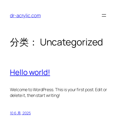
跳
至
dr-acrylic.com
内
容
分类：
Uncategorized
Hello world!
Welcome to WordPress. This is your first post. Edit or
delete it, then start writing!
10 6 月, 2025